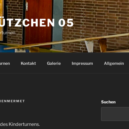
ÜTZCHEN 05
rturnen
urnen
Kontakt
Galerie
Impressum
Allgemein
MENMERMET
Suchen
des Kinderturnens.