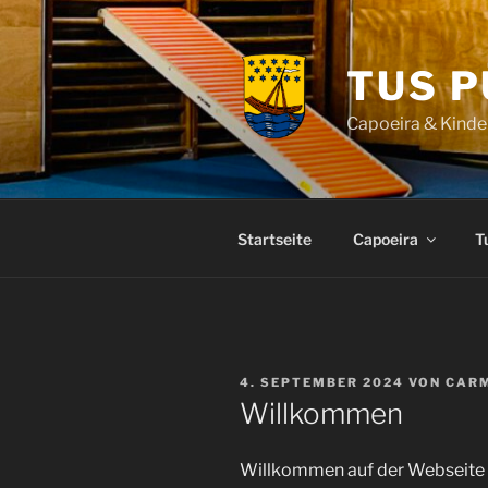
Zum
Inhalt
springen
TUS P
Capoeira & Kinde
Startseite
Capoeira
T
VERÖFFENTLICHT
4. SEPTEMBER 2024
VON
CAR
AM
Willkommen
Willkommen auf der Webseite 